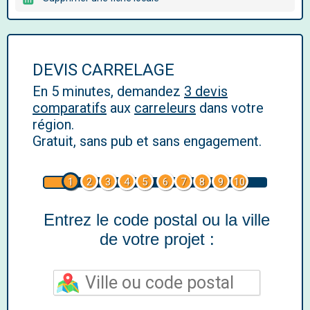
DEVIS CARRELAGE
En 5 minutes, demandez
3 devis
comparatifs
aux
carreleurs
dans votre
région.
Gratuit, sans pub et sans engagement.
1
2
3
4
5
6
7
8
9
10
Entrez le code postal ou la ville
de votre projet :