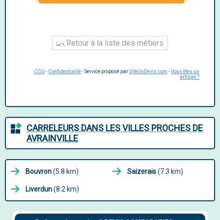
Retour à la liste des métiers
CGU
-
Confidentialité
- Service proposé par
ViteUnDevis.com
-
Vous êtes un
artisan ?
CARRELEURS DANS LES VILLES PROCHES DE
AVRAINVILLE
Bouvron
(5.8 km)
Saizerais
(7.3 km)
Liverdun
(8.2 km)