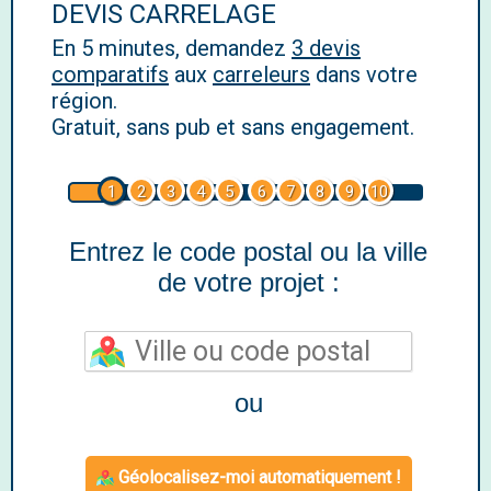
DEVIS CARRELAGE
En 5 minutes, demandez
3 devis
comparatifs
aux
carreleurs
dans votre
région.
Gratuit, sans pub et sans engagement.
1
2
3
4
5
6
7
8
9
10
Entrez le code postal ou la ville
de votre projet :
ou
Géolocalisez-moi automatiquement !