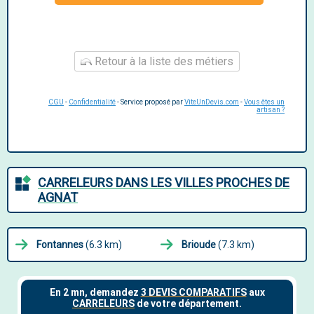
Retour à la liste des métiers
CGU
-
Confidentialité
- Service proposé par
ViteUnDevis.com
-
Vous êtes un
artisan ?
CARRELEURS DANS LES VILLES PROCHES DE
AGNAT
Fontannes
(6.3 km)
Brioude
(7.3 km)