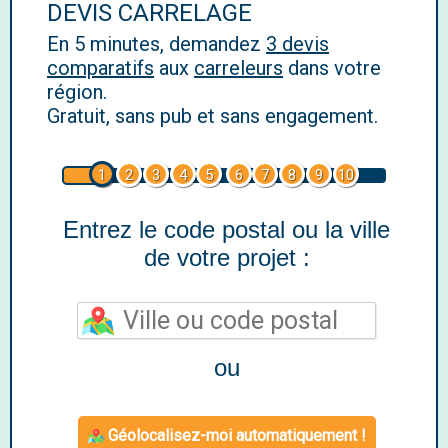
DEVIS CARRELAGE
En 5 minutes, demandez
3 devis
comparatifs
aux
carreleurs
dans votre
région.
Gratuit, sans pub et sans engagement.
1
2
3
4
5
6
7
8
9
10
Entrez le code postal ou la ville
de votre projet :
ou
Géolocalisez-moi automatiquement !