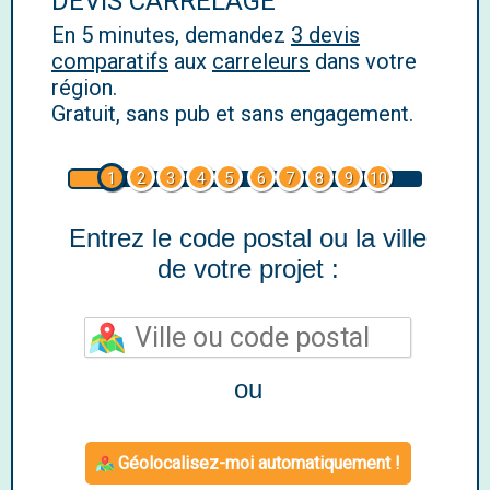
DEVIS CARRELAGE
En 5 minutes, demandez
3 devis
comparatifs
aux
carreleurs
dans votre
région.
Gratuit, sans pub et sans engagement.
1
2
3
4
5
6
7
8
9
10
Entrez le code postal ou la ville
de votre projet :
ou
Géolocalisez-moi automatiquement !